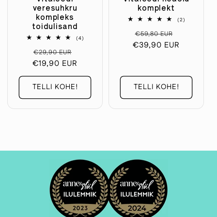
veresuhkru
komplekt
kompleks
2
(2)
toidulisand
arvustuste
Tavaline
Soodushi
€59,80 EUR
koguarv
4
(4)
€39,90 EUR
hind
arvustuste
Tavaline
Soodushind
€29,90 EUR
koguarv
€19,90 EUR
hind
TELLI KOHE!
TELLI KOHE!