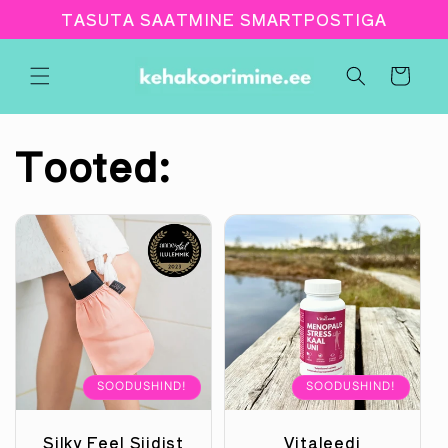
Jäta
TASUTA SAATMINE SMARTPOSTIGA
sisukord
vahele
Ostukorv
Tooted:
SOODUSHIND!
SOODUSHIND!
Silky Feel Siidist
Vitaleedi