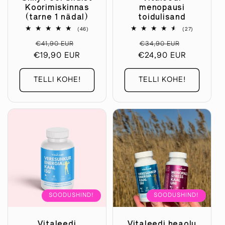
Koorimiskinnas
menopausi
(tarne 1 nädal)
toidulisand
46
27
(46)
(27)
arvustuste
arvustuste
Tavaline
Soodushind
Tavaline
Soodushi
€41,90 EUR
koguarv
€34,90 EUR
koguarv
€19,90 EUR
hind
€24,90 EUR
hind
TELLI KOHE!
TELLI KOHE!
SOODUSHIND!
SOODUSHIND!
Vitaleedi
Vitaleedi heaolu