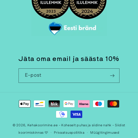
Jäta oma email ja säästa 10%
E-post
Makseviisid
© 2026,
Kehakoorimine.ee - Koheselt puhas ja siidine nahk - Siidist
koorimiskinnas
🩷
Privaatsuspoliitika
Müügitingimused