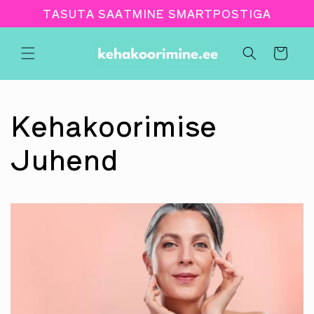
Jäta
TASUTA SAATMINE SMARTPOSTIGA
sisukord
vahele
Ostukorv
Kehakoorimise
Juhend