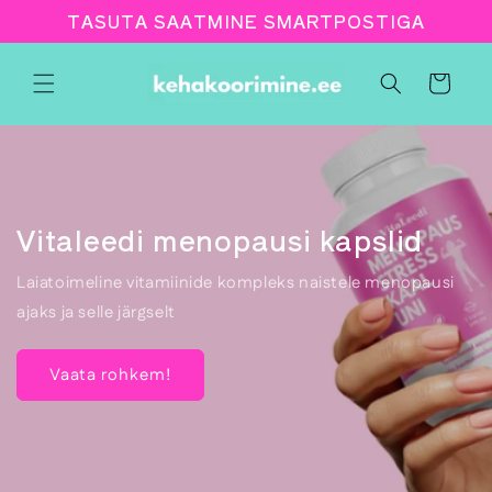
Jäta
TASUTA SAATMINE SMARTPOSTIGA
sisukord
vahele
Ostukorv
Vitaleedi menopausi kapslid
Laiatoimeline vitamiinide kompleks naistele menopausi
ajaks ja selle järgselt
Vaata rohkem!