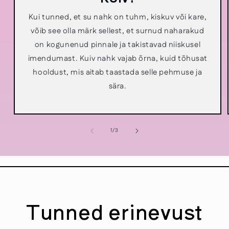
Kui tunned, et su nahk on tuhm, kiskuv või kare,
võib see olla märk sellest, et surnud naharakud
on kogunenud pinnale ja takistavad niiskusel
imendumast. Kuiv nahk vajab õrna, kuid tõhusat
hooldust, mis aitab taastada selle pehmuse ja
sära.
1
/
3
Tunned erinevust