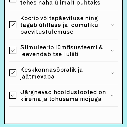
tehes naha ülimalt puhtaks
Koorib võltspäevituse ning
tagab ühtlase ja loomuliku
päevitustulemuse
Stimuleerib lümfisüsteemi &
leevendab tselluliiti
Keskkonnasõbralik ja
jäätmevaba
Järgnevad hooldustooted on
kiirema ja tõhusama mõjuga