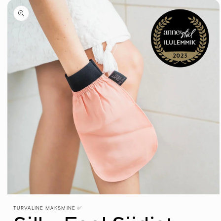
tooteinfo
vahele
TURVALINE MAKSMINE ✅
Ava