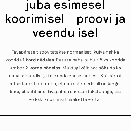
juba esimesel
koorimisel – proovi ja
veendu ise!
Tavapäraselt soovitatakse normaalset, kuiva nahka
koorida
1 kord nädalas
. Rasuse naha puhul võiks koorida
umbes
2 korda nädalas
. Muidugi võib see sõltuda ka
naha seisundist ja teie enda enesetundest. Kui pärast
puhastamist on tunda, et nahk sõrmede all on kergelt
kare, ebaühtlane, liivapaberi sarnase tekstuuriga, siis
võikski koorimisrituaali ette võtta.
Jäta